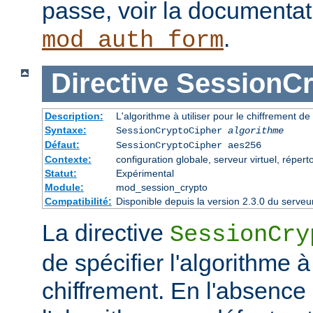
passe, voir la documenta
.
mod_auth_form
Directive
SessionCr
Description:
L'algorithme à utiliser pour le chiffrement de
Syntaxe:
SessionCryptoCipher
algorithme
Défaut:
SessionCryptoCipher aes256
Contexte:
configuration globale, serveur virtuel, répert
Statut:
Expérimental
Module:
mod_session_crypto
Compatibilité:
Disponible depuis la version 2.3.0 du serv
La directive
SessionCry
de spécifier l'algorithme à 
chiffrement. En l'absence 