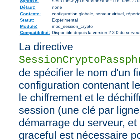
Syntaxe:
SessionCryptoPassphraseFile
nom-fic
Défaut:
none
Contexte:
configuration globale, serveur virtuel, réperto
Statut:
Expérimental
Module:
mod_session_crypto
Compatibilité:
Disponible depuis la version 2.3.0 du serv
La directive
SessionCryptoPassph
de spécifier le nom d'un f
configuration contenant les
le chiffrement et le déchif
session (une clé par ligne)
démarrage du serveur, et
graceful est nécessaire p