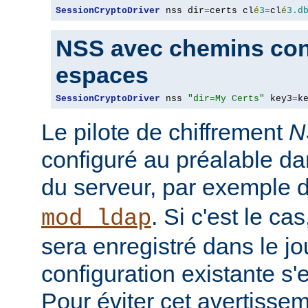
SessionCryptoDriver
 nss dir
=
certs cl
é
3
=
cl
é
3.d
NSS avec chemins con
espaces
SessionCryptoDriver
 nss 
"dir=My Certs"
 key3
=
k
Le pilote de chiffrement
N
configuré au préalable da
du serveur, par exemple 
. Si c'est le c
mod_ldap
sera enregistré dans le jou
configuration existante s'
Pour éviter cet avertisseme