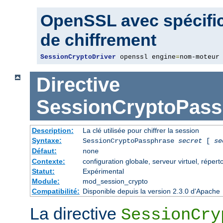
OpenSSL avec spécific
de chiffrement
SessionCryptoDriver
 openssl engine
=
nom-moteur
Directive
SessionCryptoPass
Description:
La clé utilisée pour chiffrer la session
Syntaxe:
SessionCryptoPassphrase
secret
[
se
Défaut:
none
Contexte:
configuration globale, serveur virtuel, répert
Statut:
Expérimental
Module:
mod_session_crypto
Compatibilité:
Disponible depuis la version 2.3.0 d'Apache
La directive
SessionCry