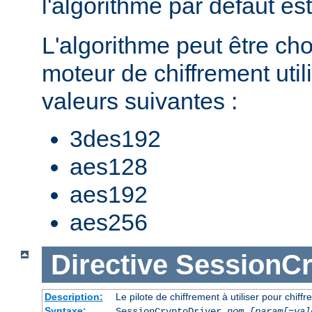
l'algorithme par défaut es
L'algorithme peut être cho
moteur de chiffrement util
valeurs suivantes :
3des192
aes128
aes192
aes256
Directive
SessionCr
Description:
Le pilote de chiffrement à utiliser pour chiffr
Syntaxe:
SessionCryptoDriver
nom
[param[=val