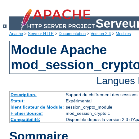
Serveu
Apache
>
Serveur HTTP
>
Documentation
>
Version 2.4
>
Modules
Module Apache
mod_session_crypt
Langues 
Description:
Support du chiffrement des sessions
Statut:
Expérimental
Identificateur de Module:
session_crypto_module
Fichier Source:
mod_session_crypto.c
Compatibilité:
Disponible depuis la version 2.3 d'A
Sommaire