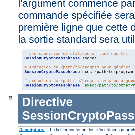
l'argument commence pa
commande spécifiée sera 
première ligne que cette 
la sortie standard sera ut
# clé spécifiée et utilisée en tant que tel
SessionCryptoPassphrase
 secret

# exécution de /path/to/program pour générer 
SessionCryptoPassphrase
 exec
:/
path
/
to
/
program

# exécution de /path/to/program avec un argum
SessionCryptoPassphrase
"exec:/path/to/otherP
Directive
SessionCryptoPass
Description:
Le fichier contenant les clés utilisées pour ch