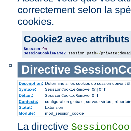
correctement selon la spé
cookies.
Cookie2 avec attributs
Session
On
SessionCookieName2
 session path
=/
private
;
doma
Directive
SessionC
Description:
Détermine si les cookies de session doivent ê
Syntaxe:
SessionCookieRemove On|Off
Défaut:
SessionCookieRemove Off
Contexte:
configuration globale, serveur virtuel, répertoi
Statut:
Extension
Module:
mod_session_cookie
La directive
SessionCoo