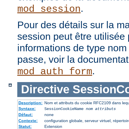
.
mod_session
Pour des détails sur la m
session peut être utilisée
informations de type nom 
passe, voir la documenta
.
mod_auth_form
Directive
SessionC
Description:
Nom et attributs du cookie RFC2109 dans leque
Syntaxe:
SessionCookieName
nom
attributs
Défaut:
none
Contexte:
configuration globale, serveur virtuel, répertoi
Statut:
Extension