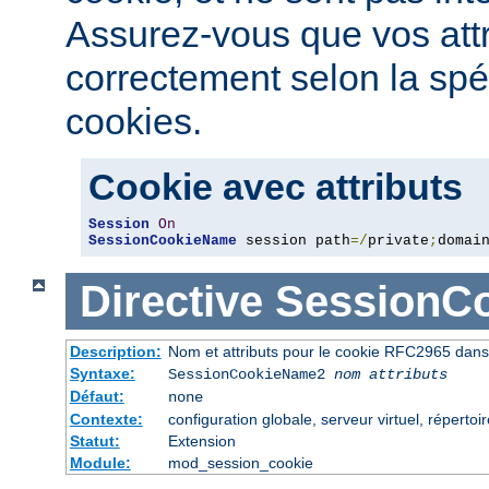
Assurez-vous que vos attri
correctement selon la spé
cookies.
Cookie avec attributs
Session
On
SessionCookieName
 session path
=/
private
;
domai
Directive
SessionC
Description:
Nom et attributs pour le cookie RFC2965 dans 
Syntaxe:
SessionCookieName2
nom
attributs
Défaut:
none
Contexte:
configuration globale, serveur virtuel, répertoi
Statut:
Extension
Module:
mod_session_cookie