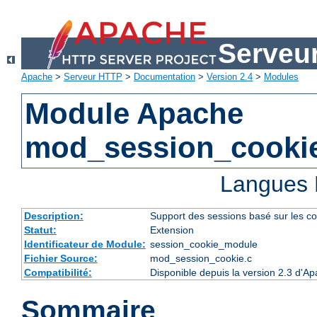
Serveu
Apache
>
Serveur HTTP
>
Documentation
>
Version 2.4
>
Modules
Module Apache
mod_session_cooki
Langues 
Description:
Support des sessions basé sur les co
Statut:
Extension
Identificateur de Module:
session_cookie_module
Fichier Source:
mod_session_cookie.c
Compatibilité:
Disponible depuis la version 2.3 d'A
Sommaire