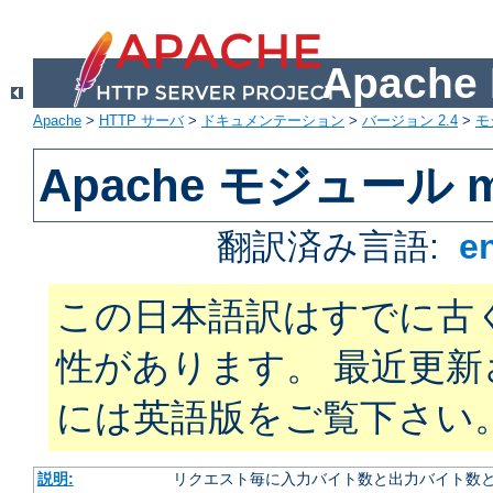
Apach
Apache
>
HTTP サーバ
>
ドキュメンテーション
>
バージョン 2.4
>
モ
Apache モジュール mo
翻訳済み言語:
e
この日本語訳はすでに古
性があります。 最近更
には英語版をご覧下さい
説明:
リクエスト毎に入力バイト数と出力バイト数