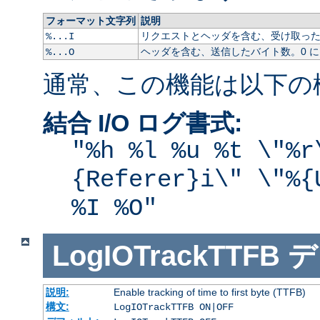
フォーマット文字列
説明
リクエストとヘッダを含む、受け取ったバ
%...I
ヘッダを含む、送信したバイト数。0 
%...O
通常、この機能は以下の
結合 I/O ログ書式:
"%h %l %u %t \"%r
{Referer}i\" \"%{
%I %O"
LogIOTrackTTFB
デ
説明:
Enable tracking of time to first byte (TTFB)
構文:
LogIOTrackTTFB ON|OFF