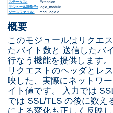
ステータス:
Extension
モジュール識別子:
logio_module
ソースファイル:
mod_logio.c
概要
このモジュールはリクエ
たバイト数と 送信したバ
行なう機能を提供します。
リクエストのヘッダとレス
映した、実際にネットワー
イト値です。 入力では SSL
では SSL/TLS の後に数
による変化も正しく反映し